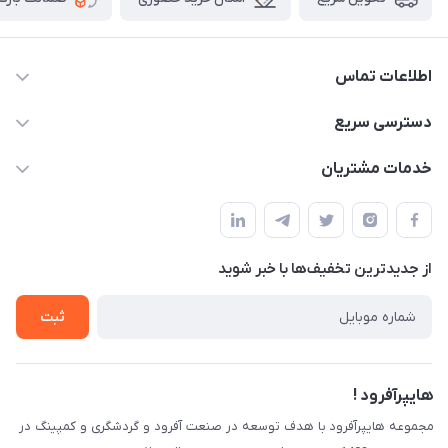
اطلاعات تماس
09120582600
دسترسی سریع
info@hyperoffroad.ir
حساب کاربری
خدمات مشتریان
کرج ( مراجعه حضوری با هماهنگی قبلی )
مجله فروشگاه
قوانین و مقررات
لیست محصولات
حریم خصوصی
درباره ما
از جدید‌ترین تخفیف‌ها با‌ خبر شوید
راهنما
تماس با ما
ثبت
هایپرآفرود !
مجموعه هایپرآفرود با هدف توسعه در صنعت آفرود و گردشگری و کمپینگ در