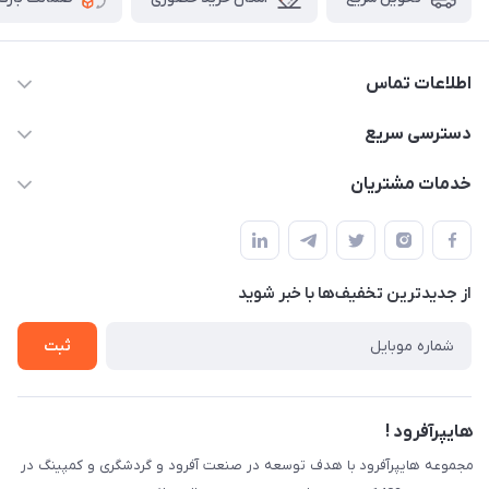
اطلاعات تماس
09120582600
دسترسی سریع
info@hyperoffroad.ir
حساب کاربری
خدمات مشتریان
کرج ( مراجعه حضوری با هماهنگی قبلی )
مجله فروشگاه
قوانین و مقررات
لیست محصولات
حریم خصوصی
درباره ما
از جدید‌ترین تخفیف‌ها با‌ خبر شوید
راهنما
تماس با ما
ثبت
هایپرآفرود !
مجموعه هایپرآفرود با هدف توسعه در صنعت آفرود و گردشگری و کمپینگ در