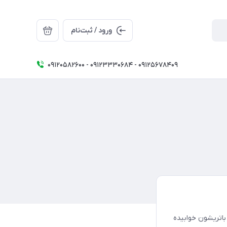
ورود / ثبت‌نام
09120582600 - 09123330684 - 09125678409
باتریشون خوابیده