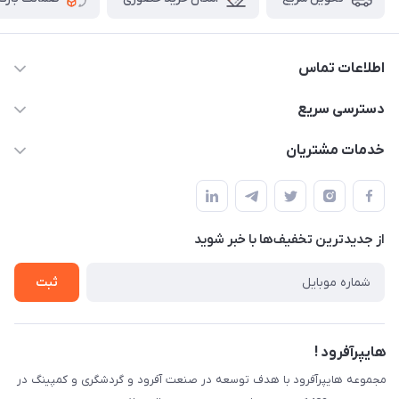
اطلاعات تماس
09120582600
دسترسی سریع
info@hyperoffroad.ir
حساب کاربری
خدمات مشتریان
کرج ( مراجعه حضوری با هماهنگی قبلی )
مجله فروشگاه
قوانین و مقررات
لیست محصولات
حریم خصوصی
درباره ما
از جدید‌ترین تخفیف‌ها با‌ خبر شوید
راهنما
تماس با ما
ثبت
هایپرآفرود !
مجموعه هایپرآفرود با هدف توسعه در صنعت آفرود و گردشگری و کمپینگ در