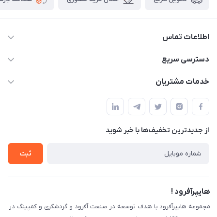
اطلاعات تماس
09120582600
دسترسی سریع
info@hyperoffroad.ir
حساب کاربری
خدمات مشتریان
کرج ( مراجعه حضوری با هماهنگی قبلی )
مجله فروشگاه
قوانین و مقررات
لیست محصولات
حریم خصوصی
درباره ما
از جدید‌ترین تخفیف‌ها با‌ خبر شوید
راهنما
تماس با ما
ثبت
هایپرآفرود !
مجموعه هایپرآفرود با هدف توسعه در صنعت آفرود و گردشگری و کمپینگ در