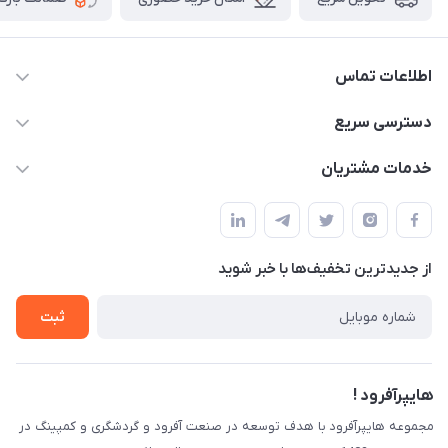
اطلاعات تماس
09120582600
دسترسی سریع
info@hyperoffroad.ir
حساب کاربری
خدمات مشتریان
کرج ( مراجعه حضوری با هماهنگی قبلی )
مجله فروشگاه
قوانین و مقررات
لیست محصولات
حریم خصوصی
درباره ما
از جدید‌ترین تخفیف‌ها با‌ خبر شوید
راهنما
تماس با ما
ثبت
هایپرآفرود !
مجموعه هایپرآفرود با هدف توسعه در صنعت آفرود و گردشگری و کمپینگ در