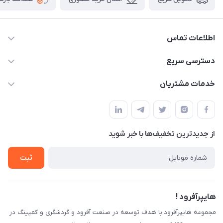
اطلاعات تماس
09120582600
دسترسی سریع
info@hyperoffroad.ir
حساب کاربری
خدمات مشتریان
کرج ( مراجعه حضوری با هماهنگی قبلی )
مجله فروشگاه
قوانین و مقررات
لیست محصولات
حریم خصوصی
درباره ما
از جدید‌ترین تخفیف‌ها با‌ خبر شوید
راهنما
تماس با ما
ثبت
هایپرآفرود !
مجموعه هایپرآفرود با هدف توسعه در صنعت آفرود و گردشگری و کمپینگ در