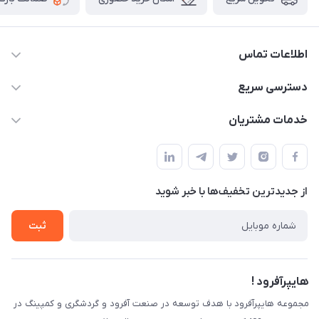
اطلاعات تماس
09120582600
دسترسی سریع
info@hyperoffroad.ir
حساب کاربری
خدمات مشتریان
کرج ( مراجعه حضوری با هماهنگی قبلی )
مجله فروشگاه
قوانین و مقررات
لیست محصولات
حریم خصوصی
درباره ما
از جدید‌ترین تخفیف‌ها با‌ خبر شوید
راهنما
تماس با ما
ثبت
هایپرآفرود !
مجموعه هایپرآفرود با هدف توسعه در صنعت آفرود و گردشگری و کمپینگ در