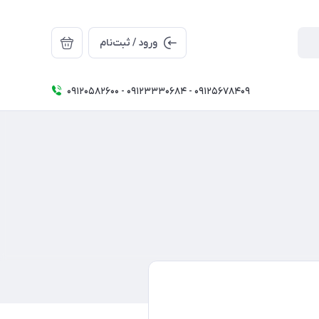
ورود / ثبت‌نام
09120582600 - 09123330684 - 09125678409