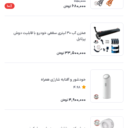
750,000
680,000
10٪
تومان
مخزن آب ۳۰ لیتری سقفی خودرو با قابلیت دوش
پرتابل
33,500,000
تومان
خودشور و آفتابه شارژی همراه
4.98
4,900,000
تومان