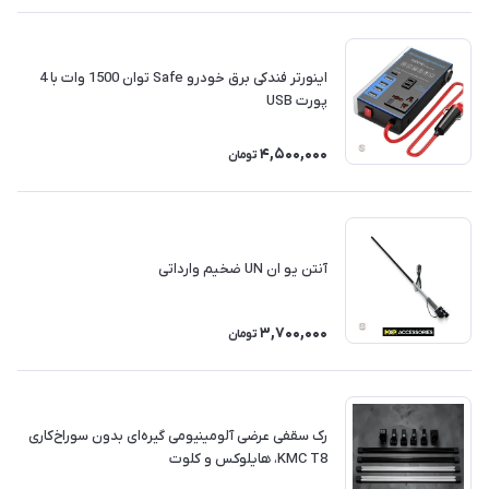
اینورتر فندکی برق خودرو Safe توان 1500 وات با 4
پورت USB
4,500,000
تومان
آنتن یو ان UN ضخیم وارداتی
3,700,000
تومان
رک سقفی عرضی آلومینیومی گیره‌ای بدون سوراخ‌کاری
KMC T8، هایلوکس و کلوت