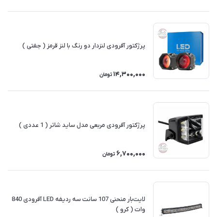
پرژکتور آفرودی لنزدار دو رنگ با لنز قرمز ( جفتی )
14,300,000
تومان
پرژکتور آفرودی مربعی مدل ساید شاتر ( 1 عددی )
6,700,000
تومان
لایت‌بار منحنی 107 سانت سه ردیفه LED آفرودی 840
وات ( کرو )