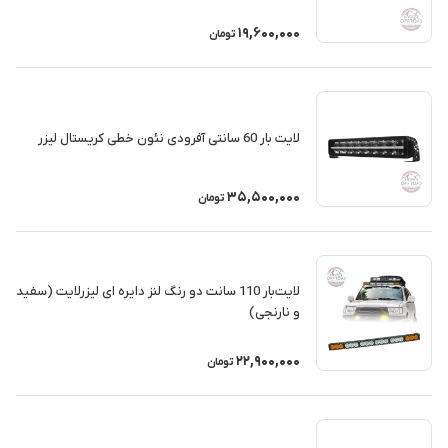
19,600,000
تومان
لایت بار 60 سانتی آفرودی نئون خطی کریستال لیزر
35,500,000
تومان
لایت‌بار 110 سانت دو رنگ لنز دایره ای لیزرلایت (سفید
و نارنجی)
22,900,000
تومان