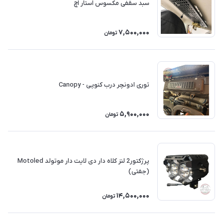
سبد سقفی مکسوس استار اچ
7,500,000
تومان
توری ادونچر درب کنوپی - Canopy
5,900,000
تومان
پرژکتور2 لنز کلاه دار دی لایت دار موتولد Motoled
(جفتی)
14,500,000
تومان