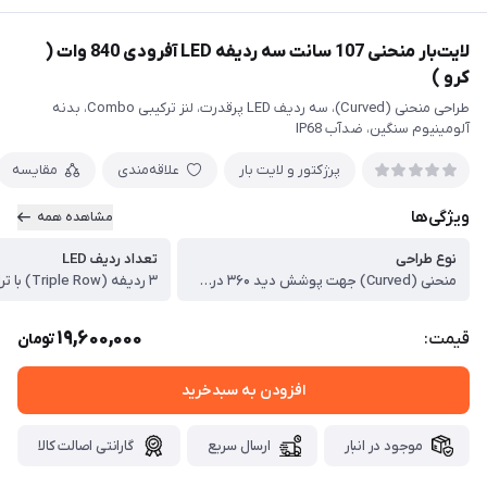
لایت‌بار منحنی 107 سانت سه ردیفه LED آفرودی 840 وات (
کرو )
طراحی منحنی (Curved)، سه ردیف LED پرقدرت، لنز ترکیبی Combo، بدنه
آلومینیوم سنگین، ضدآب IP68
پرژکتور و لایت بار
علاقه‌مندی
مقایسه
ویژگی‌ها
مشاهده همه
نوع طراحی
تعداد ردیف LED
منحنی (Curved) جهت پوشش دید ۳۶۰ درجه
۳ ردیفه (Triple Row) با تراکم نوری فوق‌بالا
19,600,000
قیمت:
تومان
افزودن به سبدخرید
موجود در انبار
ارسال سریع
گارانتی اصالت کالا