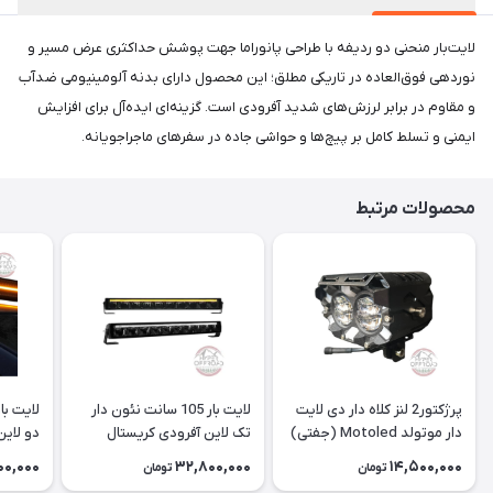
لایت‌بار منحنی دو ردیفه با طراحی پانوراما جهت پوشش حداکثری عرض مسیر و
نوردهی فوق‌العاده در تاریکی مطلق؛ این محصول دارای بدنه آلومینیومی ضدآب
و مقاوم در برابر لرزش‌های شدید آفرودی است. گزینه‌ای ایده‌آل برای افزایش
ایمنی و تسلط کامل بر پیچ‌ها و حواشی جاده در سفرهای ماجراجویانه.
محصولات مرتبط
پرژکتور2 لنز کلاه دار دی لایت
لایت بار 105 سانت نئون دار
دار موتولد Motoled (جفتی)
تک لاین آفرودی کریستال
دو لاین
فورس
فورس
00,000
32,800,000
14,500,000
تومان
تومان