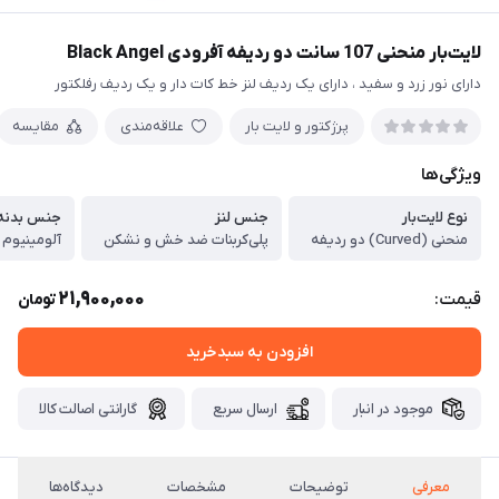
لایت‌بار منحنی 107 سانت دو ردیفه آفرودی Black Angel
دارای نور زرد و سفید ، دارای یک ردیف لنز خط کات دار و یک ردیف رفلکتور
پرژکتور و لایت بار
علاقه‌مندی
مقایسه
ویژگی‌ها
نوع لایت‌بار
جنس لنز
جنس بدنه
منحنی (Curved) دو ردیفه
پلی‌کربنات ضد خش و نشکن
آلومینیوم دایکاست (
21,900,000
قیمت:
تومان
افزودن به سبدخرید
موجود در انبار
ارسال سریع
گارانتی اصالت کالا
معرفی
توضیحات
مشخصات
دیدگاه‌ها