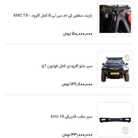
باربند سقفی کی ام سی تی 8 کمل آفرود - KMC T8
50,000,000
تومان
سپر جلو آفرودی کمل فوتون g7
126,800,000
تومان
سپر عقب فابریکی kmc t9
43,000,000
تومان