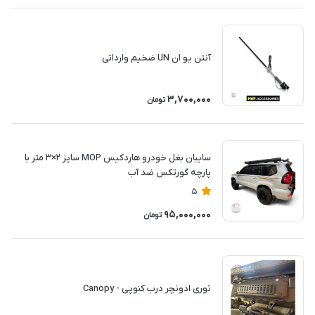
آنتن یو ان UN ضخیم وارداتی
3,700,000
تومان
سایبان بغل خودرو هاردکیس MOP سایز ۲×۳ متر با
پارچه گورتکس ضد آب
5
95,000,000
تومان
توری ادونچر درب کنوپی - Canopy