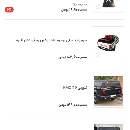
21,000,000
19,900,000
6٪
تومان
سوپرلید برقی تویوتا هایلوکس ویگو کمل آفرود
106,600,000
تومان
کنوپی KMC T9
149,000,000
تومان