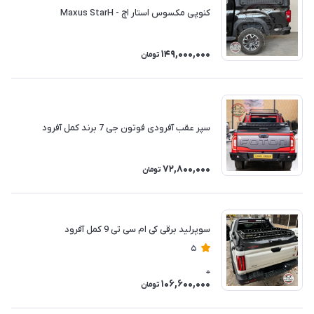
کنوپی مکسوس استار اچ - Maxus StarH
149,000,000
تومان
سپر عقب آفرودی فوتون جی 7 برند کمل آفرود
72,800,000
تومان
سوپرلید برقی کی ام سی تی 9 کمل آفرود
5
0
106,600,000
تومان