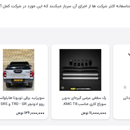
متاسفانه اکثر شرکت ها از اجرای آن سرباز میکنند که این مورد در شرکت کمل 
رک سقفی عرضی گیره‌ای بدون
سوپرلید برقی تویوتا هایلوک
سوراخ کاری مناسب KMC T8،
روو
هایلوکس و کلوت
آفرود
126,000,000
11,000,000
تومان
تومان