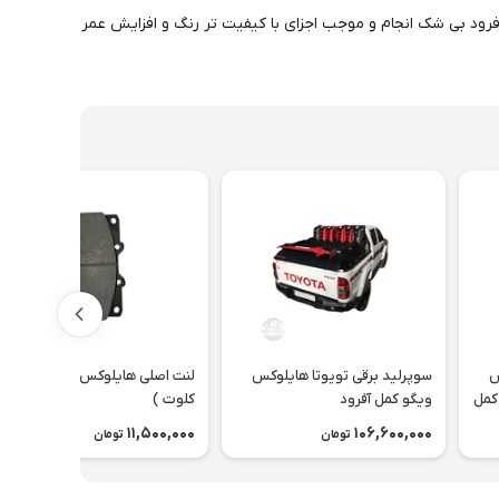
آفرود بی شک انجام و موجب اجزای با کیفیت تر رنگ و افزایش عمر
س
سوپرلید برقی تویوتا هایلوکس
لنت اصلی هایلوکس ویگو ( مکث
 ادونچر TRD - GR و SRS کمل
ویگو کمل آفرود
کلوت )
11,500,000
106,600,000
تومان
تومان