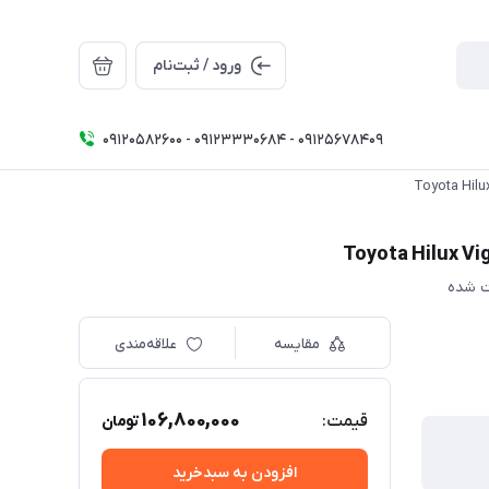
ورود / ثبت‌نام
09120582600 - 09123330684 - 09125678409
مقایسه
علاقه‌مندی
106,800,000
قیمت:
تومان
افزودن به سبدخرید