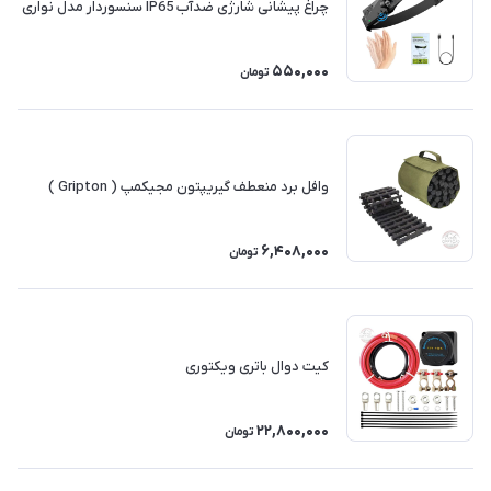
چراغ پیشانی شارژی ضدآب IP65 سنسوردار مدل نواری
550,000
تومان
وافل برد منعطف گیریپتون مجیکمپ ( Gripton )
6,408,000
تومان
کیت دوال باتری ویکتوری
22,800,000
تومان