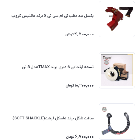
بکسل بند عقب کی ام سی تی 8 برند مانتیس گروپ
4,500,000
تومان
تسمه ارتجاعی 6 متری برند TMAXمدل 8 تن
10,200,000
تومان
سافت شگل برند ماسکل لیفت(SOFT SHACKLE)
6,700,000
تومان