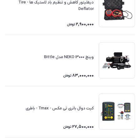
دیفلیتور کاهش و تنظیم باد لاستیک ها - Tire
Deflator
2,900,000
تومان
وینچ ۱۳۰۰۰ NEKO مدل Bittle
83,000,000
تومان
کیت دوال باتری تی مکس - Tmax - باطری
27,500,000
تومان