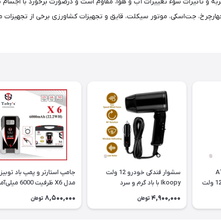
 و تأثیرات سوء تغییرات آب و هوا، مقاوم است و درصورت برخورد با اجسام س
چرخ، جت‌اسکی، موتور سیکلت، قایق و تجهیزات کشاورزی برخی از تجهیزات موتو
ATOR
سشوار فندکی خودرو 12 ولت
جامپ استارتر و پمپ باد توبیز
Ikoopy با باد گرم و سرد
مدل X6 ظرفیت 6000 میلی‌آمپر
8,500,000
4,900,000
تومان
تومان