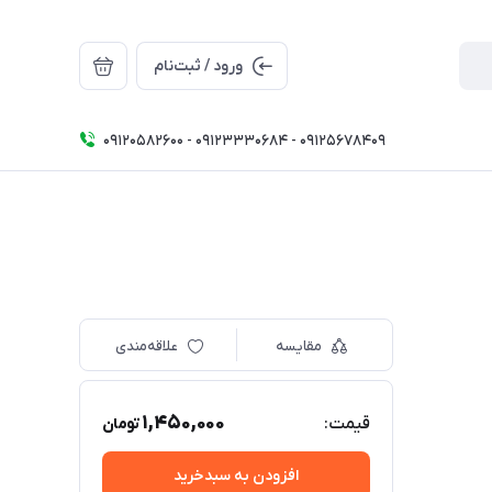
ورود / ثبت‌نام
09120582600 - 09123330684 - 09125678409
مقایسه
علاقه‌مندی
1,450,000
قیمت:
تومان
افزودن به سبدخرید