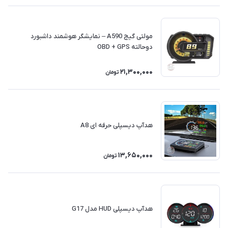
مولتی گیج A590 – نمایشگر هوشمند داشبورد
دوحالته OBD + GPS
21,300,000
تومان
هدآپ دیسپلی حرفه ای A8
13,650,000
تومان
هدآپ دیسپلی HUD مدل G17