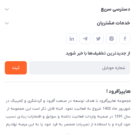
09120582600
دسترسی سریع
info@hyperoffroad.ir
حساب کاربری
خدمات مشتریان
کرج ( مراجعه حضوری با هماهنگی قبلی )
مجله فروشگاه
قوانین و مقررات
لیست محصولات
حریم خصوصی
درباره ما
از جدید‌ترین تخفیف‌ها با‌ خبر شوید
راهنما
تماس با ما
ثبت
هایپرآفرود !
مجموعه هایپرآفرود با هدف توسعه در صنعت آفرود و گردشگری و کمپینگ در
شهریور ماه 1402 شروع به فعالیت نمود. البته قابل ذکر است این مجموعه از
سال 1391 در ضمینه واردات فعالیت داشته و سوابق و افتخارات زیادی نسیب
خود کرده و با استفاده از تجربیات منحصر به فرد خود پا به این عرصه نهادیم