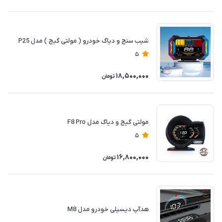
شیب سنج و دیاگ خودرو ( مولتی گیج ) مدل P25
5
18,500,000
تومان
مولتی گیج و دیاگ مدل F8 Pro
5
16,800,000
تومان
هدآپ دیسپلی خودرو مدل M8