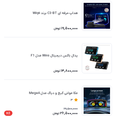
هداپ حرفه ای C3-BT برند Wiiyii
19,500,000
تومان
پدال باکس دیجیتال Wins مدل F1
14,800,000
تومان
مگا مولتی گیج و دیاگ مدل Mega4
3
29,500,000
26,500,000
11٪
تومان