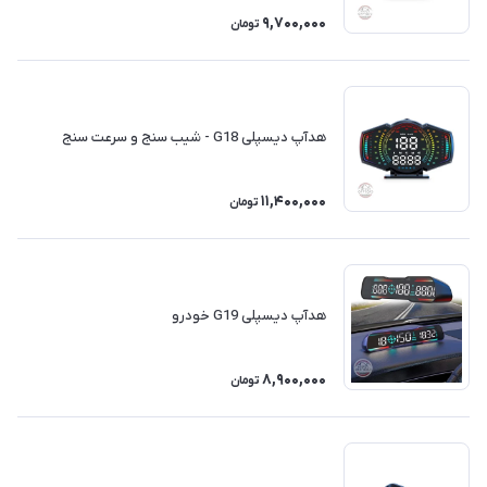
9,700,000
تومان
هدآپ دیسپلی G18 - شیب سنج و سرعت سنج
11,400,000
تومان
هدآپ دیسپلی G19 خودرو
8,900,000
تومان