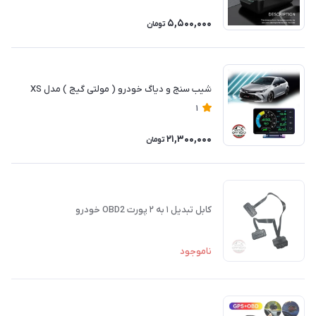
5,500,000
تومان
شیب سنج و دیاگ خودرو ( مولتی گیج ) مدل XS
1
21,300,000
تومان
کابل تبدیل ۱ به ۲ پورت OBD2 خودرو
ناموجود