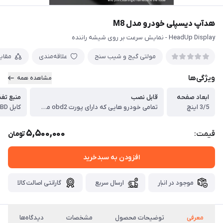
هدآپ دیسپلی خودرو مدل M8
HeadUp Display - نمایش سرعت بر روی شیشه راننده
مولتی گیج و شیب سنج
علاقه‌مندی
مقای
ویژگی‌ها
مشاهده همه
ابعاد صفحه
قابل نصب
منبع تغ
3/5 اینچ
تمامی خودرو هایی که دارای پورت obd2 میباشند.
کابل OBD موجود در جعبه
5,500,000
قیمت:
تومان
افزودن به سبدخرید
موجود در انبار
ارسال سریع
گارانتی اصالت کالا
معرفی
توضیحات محصول
مشخصات
دیدگاه‌ها