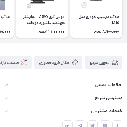
هدآپ دیسپلی خودرو مدل
مولتی گیج A590 – نمایشگر
هدآپ دی
M10
هوشمند داشبورد دوحالته
OBD + GPS
50,000
21,300,000
8,900,000
تومان
تومان
امکان خرید حضوری
ضمانت بازگش
تحویل سریع
اطلاعات تماس
09120582600
دسترسی سریع
info@hyperoffroad.ir
حساب کاربری
خدمات مشتریان
کرج ( مراجعه حضوری با هماهنگی قبلی )
مجله فروشگاه
قوانین و مقررات