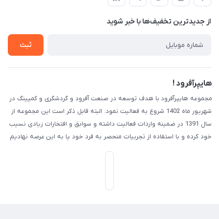
لیست محصولات
حریم خصوصی
درباره ما
از جدید‌ترین تخفیف‌ها با‌ خبر شوید
راهنما
تماس با ما
ثبت
هایپرآفرود !
مجموعه هایپرآفرود با هدف توسعه در صنعت آفرود و گردشگری و کمپینگ در
شهریور ماه 1402 شروع به فعالیت نمود. البته قابل ذکر است این مجموعه از
سال 1391 در ضمینه واردات فعالیت داشته و سوابق و افتخارات زیادی نسیب
خود کرده و با استفاده از تجربیات منحصر به فرد خود پا به این عرصه نهادیم