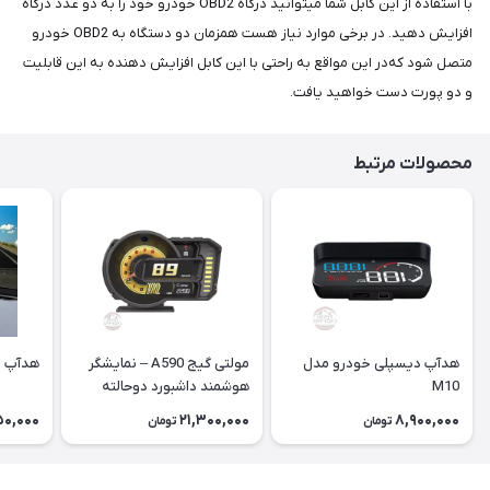
با استفاده از این کابل شما میتوانید درگاه OBD2 خودرو خود را به دو عدد درگاه
افزایش دهید. در برخی موارد نیاز هست همزمان دو دستگاه به OBD2 خودرو
متصل شود که‌در این مواقع به راحتی با این کابل افزایش دهنده به این قابلیت
و دو پورت دست خواهید یافت.
محصولات مرتبط
هدآپ دیسپلی خودرو مدل
مولتی گیج A590 – نمایشگر
هدآپ دی
M10
هوشمند داشبورد دوحالته
OBD + GPS
50,000
21,300,000
8,900,000
تومان
تومان