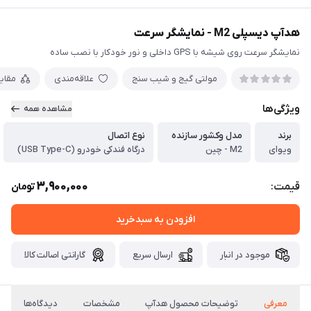
هدآپ دیسپلی M2 - نمایشگر سرعت
نمایشگر سرعت روی شیشه با GPS داخلی و نور خودکار با نصب ساده
مولتی گیج و شیب سنج
علاقه‌مندی
مقای
ویژگی‌ها
مشاهده همه
برند
مدل و‌کشور سازنده
نوع اتصال
ویوای
M2 - چین
درگاه فندکی خودرو (USB Type-C)
3,900,000
قیمت:
تومان
افزودن به سبدخرید
موجود در انبار
ارسال سریع
گارانتی اصالت کالا
معرفی
توضیحات محصول هدآپ
مشخصات
دیدگاه‌ها