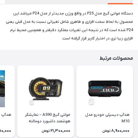
دستگاه مولتی گیج مدل P25 در واقع ورژن جدیدتر از مدل P24 میباشد.این
محصول به لحاظ سخت افزاری و ظاهری شامل تغیراتی نسبت به مدل قبلی یعنی
P24 شده است که در نتیجه این تغیرات عملکرد دقیقتر و همچنین محیط نرم
افزاری زیبا تری در اختیار کاربر قرار گرفته است.
محصولات مرتبط
هدآپ دیسپلی خودرو مدل
مولتی گیج A590 – نمایشگر
هدآپ دی
M10
هوشمند داشبورد دوحالته
OBD + GPS
50,000
21,300,000
8,900,000
تومان
تومان