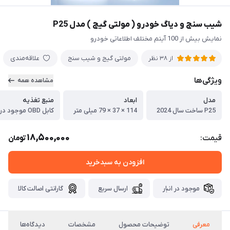
شیب سنج و دیاگ خودرو ( مولتی گیج ) مدل P25
نمایش بیش از 100 آیتم مختلف اطلاعاتی خودرو
مولتی گیج و شیب سنج
علاقه‌مندی
از 38 نظر
ویژگی‌ها
مشاهده همه
مدل
ابعاد
منبع تغذیه
P25 ساخت سال 2024
114 × 37 × 79 میلی متر
کابل OBD موجود در جعبه
18,500,000
قیمت:
تومان
افزودن به سبدخرید
موجود در انبار
ارسال سریع
گارانتی اصالت کالا
معرفی
توضیحات محصول
مشخصات
دیدگاه‌ها