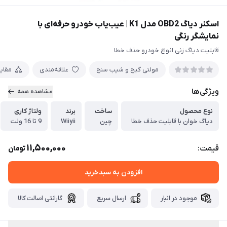
اسکنر دیاگ OBD2 مدل K1 | عیب‌یاب خودرو حرفه‌ای با
نمایشگر رنگی
قابلیت دیاگ زنی انواع خودرو حذف خطا
مولتی گیج و شیب سنج
علاقه‌مندی
مقای
ویژگی‌ها
مشاهده همه
نوع محصول
ساخت
برند
ولتاژ کاری
دیاگ خوان با قابلیت حذف خطا
چین
Wiiyii
9 تا 16 ولت
11,500,000
قیمت:
تومان
افزودن به سبدخرید
موجود در انبار
ارسال سریع
گارانتی اصالت کالا