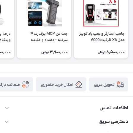
جامپ استارتر و پمپ باد توبیز
جت فن MOP پرقدرت ۴
درجه با
مدل X6 ظرفیت 6000
سرعته - دمنده و مکنده
وینگ Wing 01D
میلی‌آمپر
00,000
3,900,000
8,500,000
تومان
تومان
امکان خرید حضوری
ضمانت بازگش
تحویل سریع
اطلاعات تماس
09120582600
دسترسی سریع
info@hyperoffroad.ir
حساب کاربری