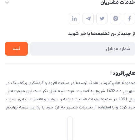
خدمات مشتریان
کرج ( مراجعه حضوری با هماهنگی قبلی )
مجله فروشگاه
قوانین و مقررات
لیست محصولات
حریم خصوصی
درباره ما
از جدید‌ترین تخفیف‌ها با‌ خبر شوید
راهنما
تماس با ما
ثبت
هایپرآفرود !
مجموعه هایپرآفرود با هدف توسعه در صنعت آفرود و گردشگری و کمپینگ در
شهریور ماه 1402 شروع به فعالیت نمود. البته قابل ذکر است این مجموعه از
سال 1391 در ضمینه واردات فعالیت داشته و سوابق و افتخارات زیادی نسیب
خود کرده و با استفاده از تجربیات منحصر به فرد خود پا به این عرصه نهادیم