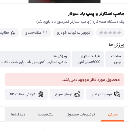
جامپ استارتر و پمپ باد سولار
یک دستگاه همه کاره (جامپ استارتر،کمپرسور باد،پاوربانک)
تجهیزات نجات خودرو
علاقه‌مندی
مقایس
ویژگی‌ها
ساخت
ظرفیت باتری
ویژگی ها
چین
6000میلی آمپر
جامپ استارتر ، کمپرسور باد ، پاور بانک ، لامپ LED ، پنل شارژ خورشیدی
محصول مورد نظر موجود نمی‌باشد.
موجود در انبار
ارسال سریع
گارانتی اصالت کالا
معرفی
توضیحات محصول
مشخصات
دیدگاه‌ها