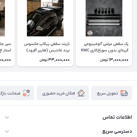
رک سقفی عرضی آلومینیومی
باربند سقفی پیکاپ مکسوس
سپر جل
گیره‌ای بدون سوراخ‌کاری KMC
برند مانتیس (هایپر آفرود)
استار اچ
T8، هایلوکس و کلوت
00,000
33,000,000
13,000,000
تومان
تومان
امکان خرید حضوری
ضمانت بازگش
تحویل سریع
اطلاعات تماس
09120582600
دسترسی سریع