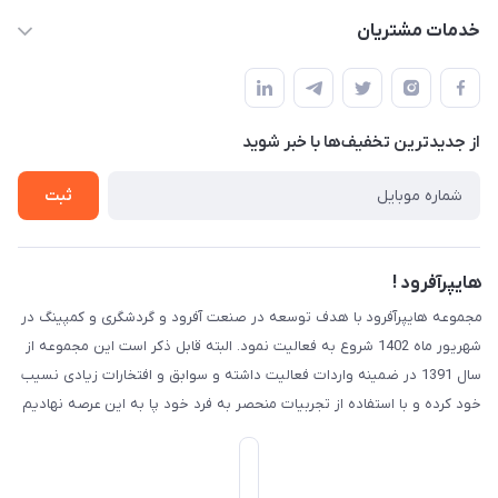
info@hyperoffroad.ir
حساب کاربری
خدمات مشتریان
کرج ( مراجعه حضوری با هماهنگی قبلی )
مجله فروشگاه
قوانین و مقررات
لیست محصولات
حریم خصوصی
درباره ما
از جدید‌ترین تخفیف‌ها با‌ خبر شوید
راهنما
تماس با ما
ثبت
هایپرآفرود !
مجموعه هایپرآفرود با هدف توسعه در صنعت آفرود و گردشگری و کمپینگ در
شهریور ماه 1402 شروع به فعالیت نمود. البته قابل ذکر است این مجموعه از
سال 1391 در ضمینه واردات فعالیت داشته و سوابق و افتخارات زیادی نسیب
خود کرده و با استفاده از تجربیات منحصر به فرد خود پا به این عرصه نهادیم