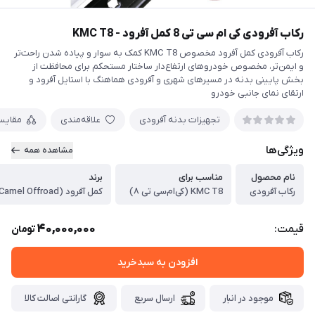
رکاب آفرودی کی ام سی تی 8 کمل آفرود - KMC T8
رکاب آفرودی کمل آفرود مخصوص KMC T8 کمک به سوار و پیاده شدن راحت‌تر
و ایمن‌تر، مخصوص خودروهای ارتفاع‌دار ساختار مستحکم برای محافظت از
بخش پایینی بدنه در مسیرهای شهری و آفرودی هماهنگ با استایل آفرود و
ارتقای نمای جانبی خودرو
تجهیزات بدنه آفرودی
علاقه‌مندی
مقایس
ویژگی‌ها
مشاهده همه
نام محصول
مناسب برای
برند
رکاب آفرودی
KMC T8 (کی‌ام‌سی تی ۸)
کمل آفرود (Camel Offroad)
40,000,000
قیمت:
تومان
افزودن به سبدخرید
موجود در انبار
ارسال سریع
گارانتی اصالت کالا