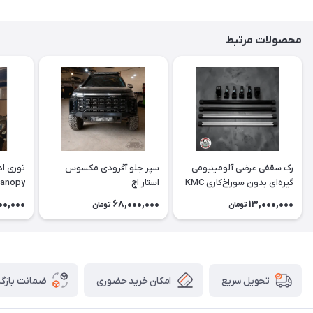
محصولات مرتبط
رک سقفی عرضی آلومینیومی
سپر جلو آفرودی مکسوس
توری اد
گیره‌ای بدون سوراخ‌کاری KMC
استار اچ
anopy
T8، هایلوکس و کلوت
00,000
68,000,000
13,000,000
تومان
تومان
امکان خرید حضوری
ضمانت بازگش
تحویل سریع