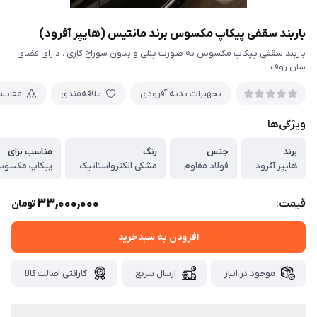
باربند سقفی پیکاپ مکسوس برند مانتیس (هایپر آفرود)
باربند سقفی پیکاپ مکسوس به صورت پنلی و بدون سوراخ کاری ، دارای فضای
سان روف
تجهیزات بدنه آفرودی
علاقه‌مندی
مقایس
ویژگی‌ها
برند
جنس
رنگ
مناسب برای
هایپر آفرود
فولاد مقاوم
مشکی الکترواستاتیک
پیکاپ مکسو
33,000,000
قیمت:
تومان
افزودن به سبدخرید
موجود در انبار
ارسال سریع
گارانتی اصالت کالا