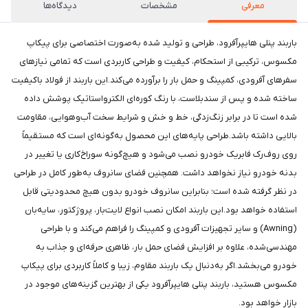
معرفی
مشخصات
دیدگاه‌ها
باربند پنلی هایپرآفرود، طراحی و تولید شده به‌صورت اختصاصی برای پیکاپ
مکسوس، ترکیبی از استحکام، کیفیت و طراحی کاربردی است که تمامی نیازهای
سفرهای آفرودی، کمپینگ و حمل بار را برآورده می‌کند.این باربند از فولاد باکیفیت
ساخته شده و پس از سندبلاست، با رنگ کوره‌ای الکترواستاتیک پوشش داده
شده است تا در برابر زنگ‌زدگی، خط و خش و شرایط سخت آب‌وهوایی، مقاومت
بالایی داشته باشد.طراحی پایه‌های این محصول به‌گونه‌ای است که مستقیماً
روی روف‌رک فابریک خودرو نصب می‌شود و هیچ‌گونه سوراخ‌کاری یا تغییر در
بدنه خودرو نیاز نخواهد داشت. همچنین فضای سانروف به‌طور کامل در طراحی
در نظر گرفته شده است؛ بنابراین سانروف خودرو بدون هیچ محدودیتی قابل
استفاده خواهد بود.این باربند امکان نصب انواع لایت‌بار، پروژکتور، سایه‌بان
(Awning) و سایر تجهیزات آفرودی و کمپینگ را فراهم می‌کند و با طراحی
مهندسی‌شده، علاوه بر افزایش فضای حمل بار، ظاهری حرفه‌ای و جذاب به
خودرو می‌بخشد.اگر به‌دنبال یک باربند مقاوم، زیبا و کاملاً کاربردی برای پیکاپ
مکسوس هستید، باربند پنلی هایپرآفرود یکی از بهترین گزینه‌های موجود در
بازار خواهد بود.