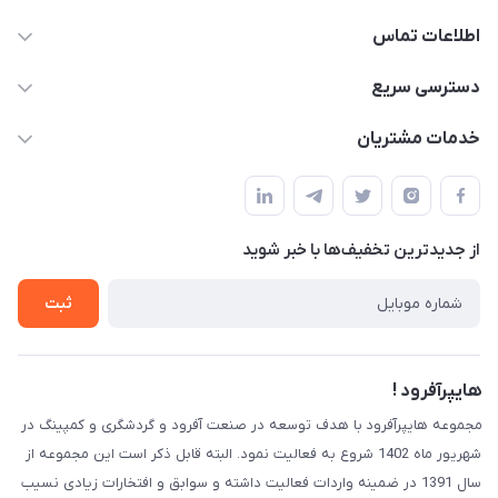
اطلاعات تماس
09120582600
دسترسی سریع
info@hyperoffroad.ir
حساب کاربری
خدمات مشتریان
کرج ( مراجعه حضوری با هماهنگی قبلی )
مجله فروشگاه
قوانین و مقررات
لیست محصولات
حریم خصوصی
درباره ما
از جدید‌ترین تخفیف‌ها با‌ خبر شوید
راهنما
تماس با ما
ثبت
هایپرآفرود !
مجموعه هایپرآفرود با هدف توسعه در صنعت آفرود و گردشگری و کمپینگ در
شهریور ماه 1402 شروع به فعالیت نمود. البته قابل ذکر است این مجموعه از
سال 1391 در ضمینه واردات فعالیت داشته و سوابق و افتخارات زیادی نسیب