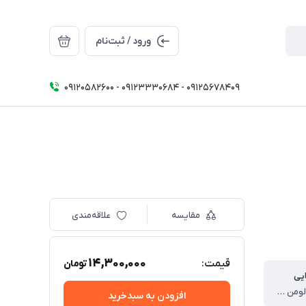
ورود / ثبت‌نام
09120582600 - 09123330684 - 09125678409
مقایسه
علاقه‌مندی
14,300,000
قیمت:
تومان
یی
حدود ۳۰۰۰ لومن (هر عدد)
افزودن به سبدخرید