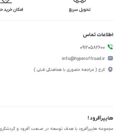
تحویل سریع
امکان خرید 
اطلاعات تماس
09120582600
info@hyperoffroad.ir
کرج ( مراجعه حضوری با هماهنگی قبلی )
هایپرآفرود !