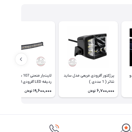
دو
پرژکتور آفرودی مربعی مدل ساید
لایت‌بار منحنی 107 سانت سه
شاتر ( 1 عددی )
ردیفه LED آفرودی 840 وات ( کر
)
19,600,000
6,700,000
تومان
تومان