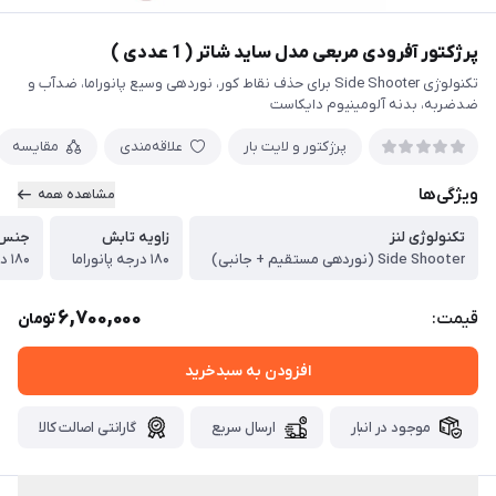
پرژکتور آفرودی مربعی مدل ساید شاتر ( 1 عددی )
تکنولوژی Side Shooter برای حذف نقاط کور، نوردهی وسیع پانوراما، ضدآب و
ضدضربه، بدنه آلومینیوم دایکاست
پرژکتور و لایت بار
علاقه‌مندی
مقایسه
ویژگی‌ها
مشاهده همه
تکنولوژی لنز
زاویه تابش
جنس 
Side Shooter (نوردهی مستقیم + جانبی)
۱۸۰ درجه پانوراما
۱۸۰ درجه پانوراما
6,700,000
قیمت:
تومان
افزودن به سبدخرید
موجود در انبار
ارسال سریع
گارانتی اصالت کالا