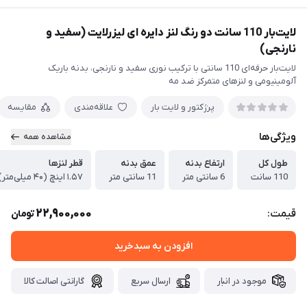
لایت‌بار 110 سانت دو رنگ لنز دایره ای لیزرلایت (سفید و
نارنجی)
لایت‌بار حرفه‌ای 110 سانتی با ترکیب نوری سفید و نارنجی، بدنه باریک
آلومینیومی و لنزهای متمرکز ضد مه
پرژکتور و لایت بار
علاقه‌مندی
مقایسه
ویژگی‌ها
مشاهده همه
طول کل
ارتفاع بدنه
عمق بدنه
قطر لنزها
110 سانت
6 سانتی متر
11 سانتی متر
۱.۵۷ اینچ (۴۰ میلی‌متر)
22,900,000
قیمت:
تومان
افزودن به سبدخرید
موجود در انبار
ارسال سریع
گارانتی اصالت کالا