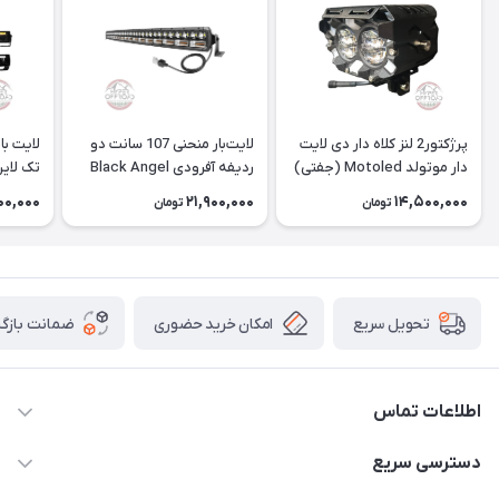
پرژکتور2 لنز کلاه دار دی لایت
لایت‌بار منحنی 107 سانت دو
دار موتولد Motoled (جفتی)
ردیفه آفرودی Black Angel
تک لاین
فورس
00,000
21,900,000
14,500,000
تومان
تومان
امکان خرید حضوری
ضمانت بازگش
تحویل سریع
اطلاعات تماس
09120582600
دسترسی سریع
info@hyperoffroad.ir