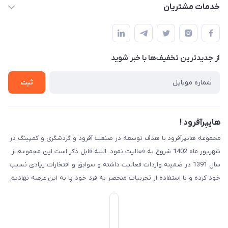
حساب کاربری
خدمات مشتریان
کرج ( مراجعه حضوری با هماهنگی قبلی )
مجله فروشگاه
قوانین و مقررات
لیست محصولات
حریم خصوصی
درباره ما
از جدید‌ترین تخفیف‌ها با‌ خبر شوید
راهنما
تماس با ما
ثبت
هایپرآفرود !
مجموعه هایپرآفرود با هدف توسعه در صنعت آفرود و گردشگری و کمپینگ در
شهریور ماه 1402 شروع به فعالیت نمود. البته قابل ذکر است این مجموعه از
سال 1391 در ضمینه واردات فعالیت داشته و سوابق و افتخارات زیادی نسیب
خود کرده و با استفاده از تجربیات منحصر به فرد خود پا به این عرصه نهادیم