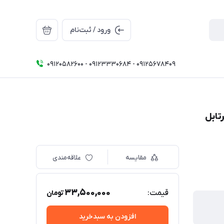
ورود / ثبت‌نام
09120582600 - 09123330684 - 09125678409
مقایسه
علاقه‌مندی
33,500,000
قیمت:
تومان
افزودن به سبدخرید