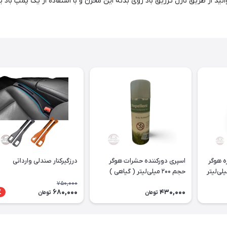
 از طریق نازل تزریق باد روی بدنه این مخزن و با استفاده از یک پمپ باد یا 
 هوگر
اسپری دورکننده حشرات هوگر
درزگیرکنار صندلی وارداتی
حجم ۲۰۰ میلی‌لیتر ( گیاهی )
750,000
680,000
430,000
٪
تومان
تومان