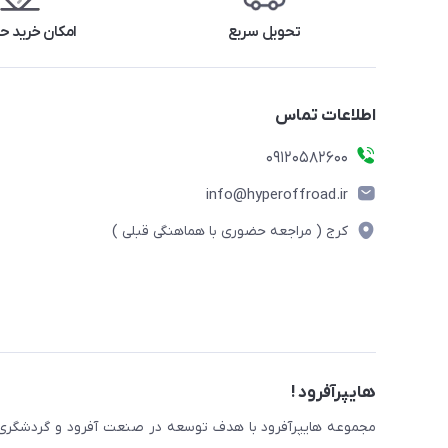
تحویل سریع
امکان خرید 
اطلاعات تماس
09120582600
info@hyperoffroad.ir
کرج ( مراجعه حضوری با هماهنگی قبلی )
هایپرآفرود !