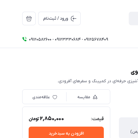
ورود / ثبت‌نام
09120582600 - 09123330684 - 09125678409
مقایسه
علاقه‌مندی
2,850,000
قیمت:
تومان
یمن)
افزودن به سبدخرید