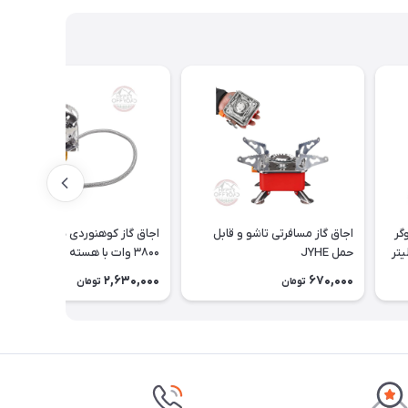
گر
اجاق گاز مسافرتی تاشو و قابل
اجاق گاز کوهنوردی سفری ضدباد
حمل JYHE
۳۸۰۰ وات با هسته مسی
2,630,000
670,000
تومان
تومان