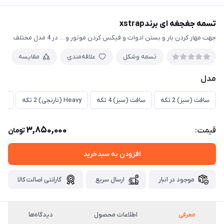
تسمه جغجغه ای برندxstrap
جهت مهار کردن بار و بستن ادوات و فیکس کردن موتور و.... در 4 مدل مختلف
تسمه وشکل
علاقه‌مندی
مقایسه
مدل
سافت (سبز) 2 تکه
سافت (سبز) 4 تکه
Heavy (نارنجی) 2 تکه
Heavy (ن
3,850,000
قیمت:
تومان
افزودن به سبدخرید
موجود در انبار
ارسال سریع
گارانتی اصالت کالا
معرفی
اطلاعات محصول
دیدگاه‌ها