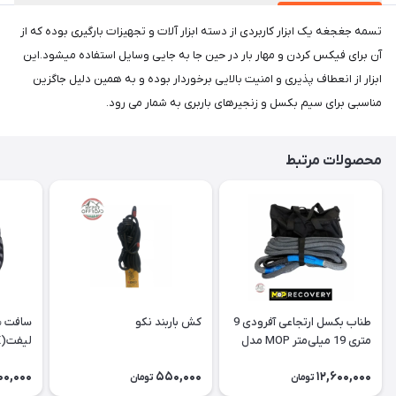
تسمه جغجغه یک ابزار کاربردی از دسته ابزار آلات و تجهیزات بارگیری بوده که از
آن برای فیکس کردن و مهار بار در حین جا به جایی وسایل استفاده میشود.این
ابزار از انعطاف پذیری و امنیت بالایی برخوردار بوده و به همین دلیل جاگزین
مناسبی برای سیم بکسل و زنجیرهای باربری به شمار می رود.
محصولات مرتبط
طناب بکسل ارتجاعی آفرودی 9
کش باربند نکو
سافت ش
متری 19 میلی‌متر MOP مدل
لیفت(SOFT SHACKLE)
Kinetic
00,000
550,000
12,600,000
تومان
تومان