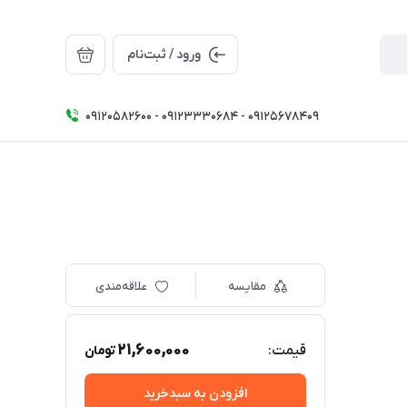
ورود / ثبت‌نام
09120582600 - 09123330684 - 09125678409
مقایسه
علاقه‌مندی
21,600,000
قیمت:
تومان
افزودن به سبدخرید