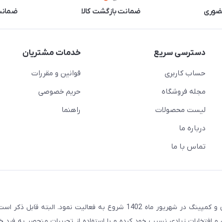
حضوری
ضمانت بازگشت کالا
ضمانت 
دسترسی سریع
خدمات مشتریان
حساب کاربری
قوانین و مقررات
مجله فروشگاه
حریم خصوصی
لیست محصولات
راهنما
درباره ما
تماس با ما
مجموعه هایپرآفرود با هدف توسعه در صنعت آفرود و گردشگری و کمپینگ در شهریور ماه 1402 شروع به فعالیت نمود. البته قاب
ته و سوابق و افتخارات زیادی نسیب خود کرده و با استفاده از تجربیات منحصر به فرد خ