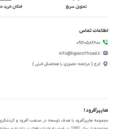
تحویل سریع
امکان خرید 
اطلاعات تماس
09120582600
info@hyperoffroad.ir
کرج ( مراجعه حضوری با هماهنگی قبلی )
هایپرآفرود !
مجموعه از سال 1391 در ضمینه واردات فعالیت داش