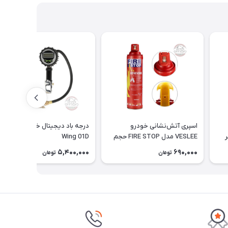
اسپری آتش‌نشانی خودرو
درجه باد دیجیتال خودرو وینگ
ر
VESLEE مدل FIRE STOP حجم
Wing 01D
۱۰۰۰ میلی‌لیتر (به همراه پایه)
5,400,000
690,000
تومان
تومان