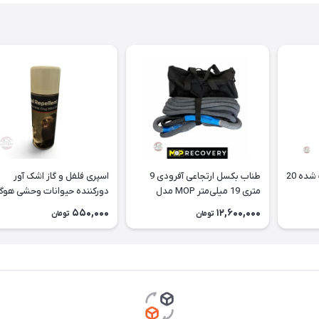
گالن سوخت فلزی تقویت شده 20
طناب بکسل ارتجاعی آفرودی 9
اسپری فلفل و گاز اشک آور
متری 19 میلی‌متر MOP مدل
دورکننده حیوانات وحشی هوگ
Kinetic
550,000
12,600,000
تومان
تومان