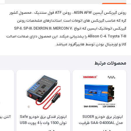
روغن گیربکس آیسین AISIN AFW ، روغن ATF فول سنتتیک ، محصول کشور
کره که مناسب گیربکس های اتومات است. استاندارهای مشخصات روغن
گیربکس اتوماتیک ایسین که انواع SP-II، SP-III، DEXRON III، MERCON V،
Allison C-4، Toyota T-III را پشتیبانی میکند. این محصول دارای ضمانت اصالت
کالا و اورجینال بودن توسط هایپرآفرود میباشد.
محصولات مرتبط
اینورتر برق خودرو SUOER
اینورتر فندکی برق خودرو Safe
آنتن یو ان UN ضخ
مدل SAA-D4000AL ظرفیت
توان 1500 وات با 4 پورت USB
4000 وات