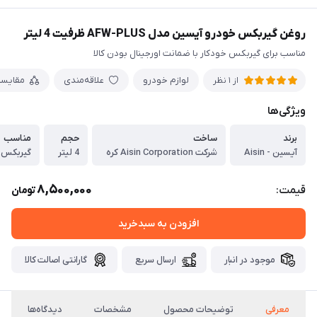
روغن گیربکس خودرو آیسین مدل AFW-PLUS ظرفیت 4 لیتر
مناسب برای گیربکس خودکار با ضمانت اورجینال بودن کالا
لوازم خودرو
علاقه‌مندی
مقایس
از 1 نظر
ویژگی‌ها
برند
ساخت
حجم
مناسب
آیسین - Aisin
شرکت Aisin Corporation کره
4 لیتر
گیربکس ا
8,500,000
قیمت:
تومان
افزودن به سبدخرید
موجود در انبار
ارسال سریع
گارانتی اصالت کالا
معرفی
توضیحات محصول
مشخصات
دیدگاه‌ها