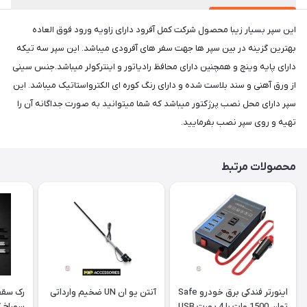
این سپر بسیار زیبا محصول شرکت کمل آفرود دارای زاویه ورود فوق العاده
بهترین گزینه در بین سپر ها جهت سفر های آفرودی میباشد. این سپر سه تیکه
دارای پایه وینچ و همچنین دارای محافظ رادیاتور و اینترکولر میباشد.جنس سینی
از ورق آهنی و سند بلاست شده و دارای رنگ کوره ای الکترواستاتیک میباشد. این
سپر دارای محل نصب پرژکتور میباشد که شما میتوانید به صورت جداگانه آن را
تهیه و روی سپر نصب بفرمایید.
محصولات مرتبط
اینورتر فندکی برق خودرو Safe
آنتن یو ان UN ضخیم وارداتی
رک سقف
توان 1500 وات با 4 پورت USB