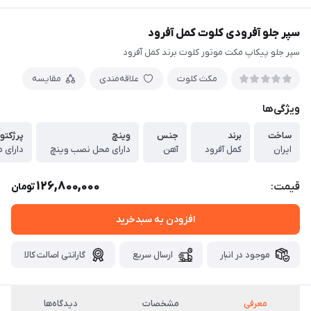
سپر جلو آفرودی کلوت کمل آفرود
سپر جلو پیکاپ مکث موتور کلوت برند کمل آفرود
مکث کلوت
علاقه‌مندی
مقایسه
ویژگی‌ها
ساخت
برند
جنس
وینچ
پرژکتور
ایران
کمل آفرود
آهن
دارای محل نصب وینچ
دارای 
126,800,000
قیمت:
تومان
افزودن به سبدخرید
موجود در انبار
ارسال سریع
گارانتی اصالت کالا
معرفی
مشخصات
دیدگاه‌ها