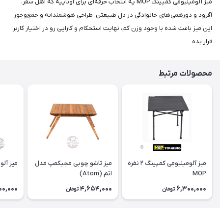
میز آلومینیومی کمپینگ MOP یه انتخاب حرفه‌ای برای اوناییه که اهل سفر،
آفرود و دورهمی‌های خانوادگی در دل طبیعتن. طراحی هوشمندانه و جمع‌وجور
این میز باعث شده با وجود وزن کم، نهایت استحکام و کارایی رو در اختیار کاربر
قرار بده.
محصولات مرتبط
میز آلومینیومی کمپینگ ۲ نفره
میز تاشو چوبی مجیکمپ مدل
میز آل
MOP
اتم (Atom)
00,000
4,654,000
6,300,000
تومان
تومان