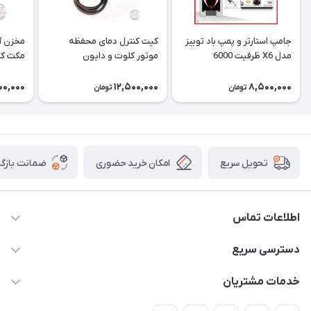
جامپ استارتر و پمپ باد توبیز
کیت کنترل دمای محفظه
مدل X6 ظرفیت 6000
موتور کلوت و دایون
مکث کلوت 
میلی‌آمپر
00,000
12,500,000
8,500,000
تومان
تومان
امکان خرید حضوری
ضمانت بازگش
تحویل سریع
اطلاعات تماس
09120582600
دسترسی سریع
info@hyperoffroad.ir
حساب کاربری
خدمات مشتریان
کرج ( مراجعه حضوری با هماهنگی قبلی )
مجله فروشگاه
قوانین و مقررات