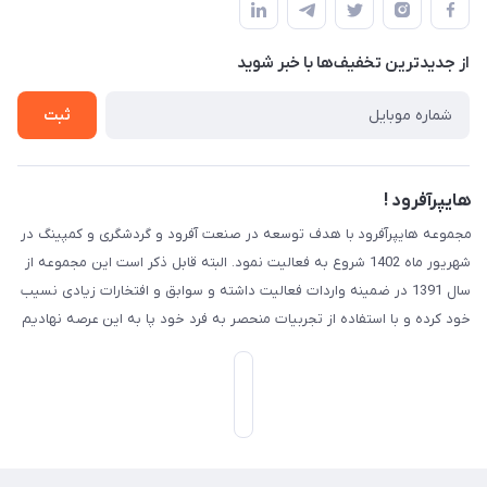
لیست محصولات
حریم خصوصی
درباره ما
از جدید‌ترین تخفیف‌ها با‌ خبر شوید
راهنما
تماس با ما
ثبت
هایپرآفرود !
مجموعه هایپرآفرود با هدف توسعه در صنعت آفرود و گردشگری و کمپینگ در
شهریور ماه 1402 شروع به فعالیت نمود. البته قابل ذکر است این مجموعه از
سال 1391 در ضمینه واردات فعالیت داشته و سوابق و افتخارات زیادی نسیب
خود کرده و با استفاده از تجربیات منحصر به فرد خود پا به این عرصه نهادیم