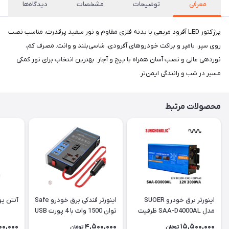
معرفی
توضیحات
مشخصات
دیدگاه‌ها
پرژکتور LED آفرود مربعی با بدنه فلزی مقاوم و نور سفید پرقدرت، مناسب نصب
روی سپر، بامپر و براکت خودروهای آفرودی، شاسی‌بلند و وانت. مصرف کم،
نوردهی عالی و نصب آسان همراه با پیچ و آچار. بهترین انتخاب برای نور کمکی
مسیر در شب و رانندگی ایمن‌تر.
محصولات مرتبط
اینورتر برق خودرو SUOER
اینورتر فندکی برق خودرو Safe
آنتن یو ان UN ضخ
مدل SAA-D4000AL ظرفیت
توان 1500 وات با 4 پورت USB
4000 وات
00,000
4,500,000
15,500,000
تومان
تومان