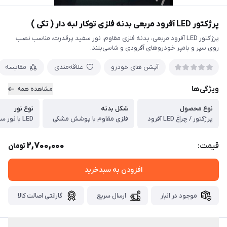
پرژکتور LED آفرود مربعی بدنه فلزی توکار لبه دار ( تکی )
پرژکتور LED آفرود مربعی، بدنه فلزی مقاوم، نور سفید پرقدرت، مناسب نصب
روی سپر و بامپر خودروهای آفرودی و شاسی‌بلند.
آپشن های خودرو
علاقه‌مندی
مقایسه
ویژگی‌ها
مشاهده همه
نوع محصول
شکل بدنه
نوع نور
پرژکتور / چراغ LED آفرود
فلزی مقاوم با پوشش مشکی
LED با نور سفید پرقدرت
2,700,000
قیمت:
تومان
افزودن به سبدخرید
موجود در انبار
ارسال سریع
گارانتی اصالت کالا