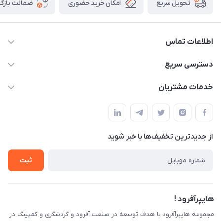
امکان خرید حضوری
ضمانت بازگش
تحویل سریع
اطلاعات تماس
09120582600
دسترسی سریع
info@hyperoffroad.ir
حساب کاربری
خدمات مشتریان
کرج ( مراجعه حضوری با هماهنگی قبلی )
مجله فروشگاه
قوانین و مقررات
لیست محصولات
حریم خصوصی
درباره ما
از جدید‌ترین تخفیف‌ها با‌ خبر شوید
راهنما
تماس با ما
ثبت
هایپرآفرود !
مجموعه هایپرآفرود با هدف توسعه در صنعت آفرود و گردشگری و کمپینگ در