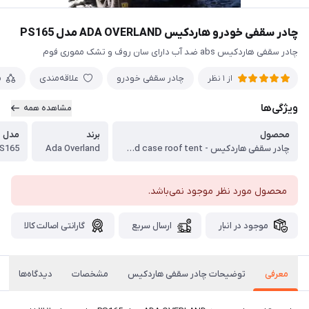
چادر سقفی خودرو ‌هاردکیس ADA OVERLAND مدل PS165
چادر سقفی هاردکیس abs ضد آب دارای سان روف و تشک مموری فوم
چادر سقفی خودرو
علاقه‌مندی
م
از 1 نظر
ویژگی‌ها
مشاهده همه
محصول
برند‌
مدل
چادر سقفی هاردکیس - hard case roof tent
Ada Overland
S165
محصول مورد نظر موجود نمی‌باشد.
موجود در انبار
ارسال سریع
گارانتی اصالت کالا
معرفی
توضیحات چادر سقفی هاردکیس
مشخصات
دیدگاه‌ها