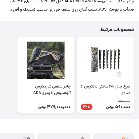
چادر سقفی سخت‌پوسته ADA OVERLAND مدل PS165 مناسب برای ۲-۳ نفر،
ضدآب با پوسته ABS، نصب آسان روی سقف خودرو، مناسب کمپینگ و آفرود.
محصولات مرتبط
میخ چادر ۲۵ سانتی مانتیس ۶
چادر سقفی هاردکیس
عددی
آلومنیومی خودرو ADA
OVERLAND مدل PR135
750,000
379,000,000
590,000
22٪
تومان
تومان