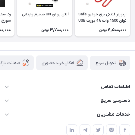
اینورتر فندکی برق خودرو Safe
آنتن یو ان UN ضخیم وارداتی
رک سقف
توان 1500 وات با 4 پورت USB
هایلوک
000,000
3,700,000
4,500,000
تومان
تومان
امکان خرید حضوری
ضمانت بازگش
تحویل سریع
اطلاعات تماس
09120582600
دسترسی سریع
info@hyperoffroad.ir
حساب کاربری
خدمات مشتریان
کرج ( مراجعه حضوری با هماهنگی قبلی )
مجله فروشگاه
قوانین و مقررات
لیست محصولات