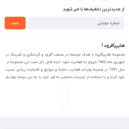
حریم خصوصی
درباره ما
از جدید‌ترین تخفیف‌ها با‌ خبر شوید
راهنما
تماس با ما
ثبت
هایپرآفرود !
مجموعه هایپرآفرود با هدف توسعه در صنعت آفرود و گردشگری و کمپینگ در
شهریور ماه 1402 شروع به فعالیت نمود. البته قابل ذکر است این مجموعه از
سال 1391 در ضمینه واردات فعالیت داشته و سوابق و افتخارات زیادی نسیب
خود کرده و با استفاده از تجربیات منحصر به فرد خود پا به این عرصه نهادیم