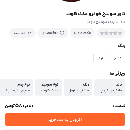
کاور سوییچ خودرو مکث کلوت
کاور فابریک سوییچ کلوت
مکث کلوت
علاقه‌مندی
مقایسه
رنگ
مشکی
قرمز
ویژگی‌ها
برند
رنگ
نوع سوییج
نوع چرم
مانتیس گروپ
مشکی و قرمز
مکث کلوت
طبیعی درجه یک
580,000
قیمت:
تومان
افزودن به سبدخرید