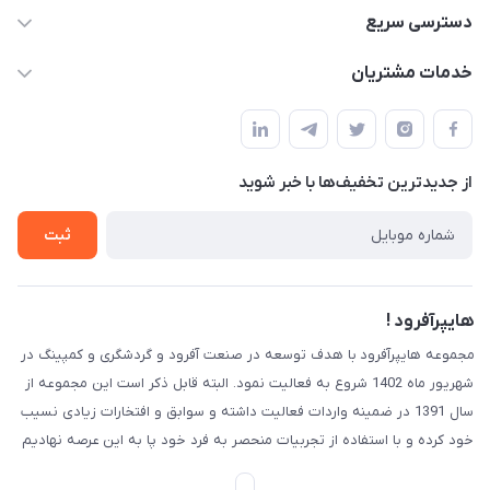
09120582600
دسترسی سریع
info@hyperoffroad.ir
حساب کاربری
خدمات مشتریان
کرج ( مراجعه حضوری با هماهنگی قبلی )
مجله فروشگاه
قوانین و مقررات
لیست محصولات
حریم خصوصی
درباره ما
از جدید‌ترین تخفیف‌ها با‌ خبر شوید
راهنما
تماس با ما
ثبت
هایپرآفرود !
مجموعه هایپرآفرود با هدف توسعه در صنعت آفرود و گردشگری و کمپینگ در
شهریور ماه 1402 شروع به فعالیت نمود. البته قابل ذکر است این مجموعه از
سال 1391 در ضمینه واردات فعالیت داشته و سوابق و افتخارات زیادی نسیب
خود کرده و با استفاده از تجربیات منحصر به فرد خود پا به این عرصه نهادیم