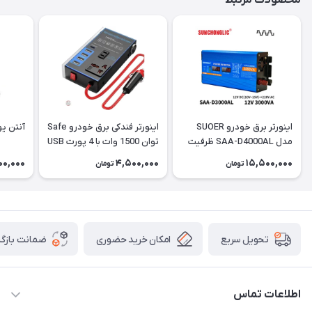
محصولات مرتبط
اینورتر برق خودرو SUOER
اینورتر فندکی برق خودرو Safe
آنتن یو ان UN ضخ
مدل SAA-D4000AL ظرفیت
توان 1500 وات با 4 پورت USB
4000 وات
00,000
4,500,000
15,500,000
تومان
تومان
امکان خرید حضوری
ضمانت بازگش
تحویل سریع
اطلاعات تماس