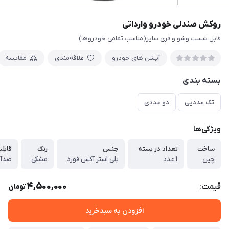
روکش صندلی خودرو وارداتی
قابل شست وشو و فری سایز(مناسب تمامی خودروها)
آپشن های خودرو
علاقه‌مندی
مقایسه
بسته بندی
تک عددیی
دو عددی
ویژگی‌ها
ساخت
تعداد در بسته
جنس
رنگ
قابل
چین
1عدد
پلی استر آکس فورد
مشکی
4,500,000
قیمت:
تومان
افزودن به سبدخرید