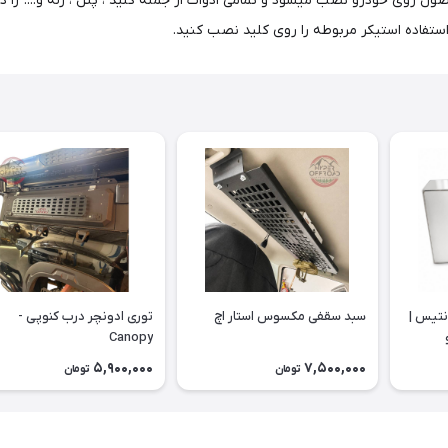
حصول روی خودرو نصب میشود و تمامی ادوات از جمله کلید ، پنل ، رله و.... ر
ستفاده استیکر مربوطه را روی کلید نصب کنید.
یتری مانتیس |
سبد سقفی مکسوس استار اچ
توری ادونچر درب کنوپی -
Canopy
5,900,000
7,500,000
تومان
تومان