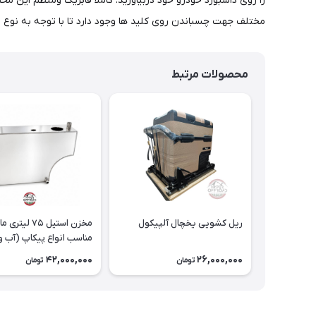
را روی داشبورد خودرو خود دربیاورید. کاملا فابریک ومنظم این م
مختلف جهت چسباندن روی کلید ها وجود دارد تا با توجه به نوع ا
محصولات مرتبط
ریل کشویی یخچال آلپیکول
مخزن استیل ۷۵ ل
مناسب انواع پیکاپ (آب و
سوخت)
42,000,000
26,000,000
تومان
تومان