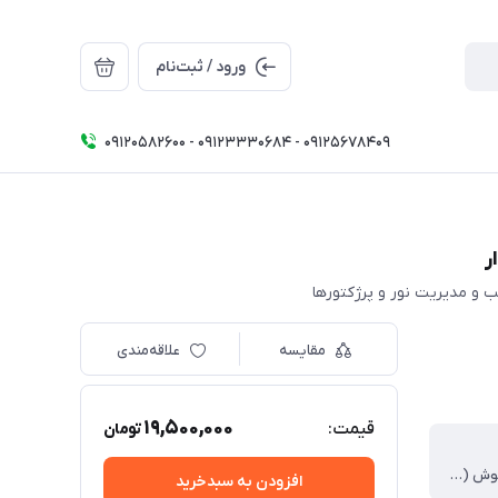
ورود / ثبت‌نام
09120582600 - 09123330684 - 09125678409
مقایسه
علاقه‌مندی
19,500,000
قیمت:
تومان
روشن / خاموش (ON/OFF)
افزودن به سبدخرید