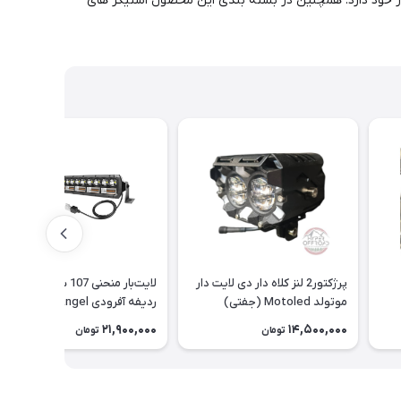
ا در خود دارد. همچنین در بسته بندی این محصول استیکر های
پرژکتور2 لنز کلاه دار دی لایت دار
لایت‌بار منحنی 107 سانت دو
موتولد Motoled (جفتی)
ردیفه آفرودی Black Angel
21,900,000
14,500,000
تومان
تومان