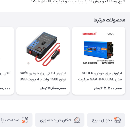
هیچ وجه لگ و پرش ندارد و با سرعت و کیفیت بالا عمل میکند.
محصولات مرتبط
اینورتر برق خودرو SUOER
اینورتر فندکی برق خودرو Safe
آنتن یو ان UN ضخ
مدل SAA-D4000AL ظرفیت
توان 1500 وات با 4 پورت USB
4000 وات
00,000
4,500,000
15,500,000
تومان
تومان
امکان خرید حضوری
ضمانت بازگش
تحویل سریع