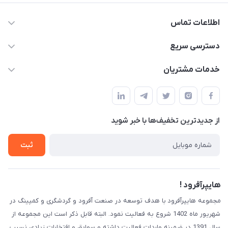
اطلاعات تماس
09120582600
دسترسی سریع
info@hyperoffroad.ir
حساب کاربری
خدمات مشتریان
کرج ( مراجعه حضوری با هماهنگی قبلی )
مجله فروشگاه
قوانین و مقررات
لیست محصولات
حریم خصوصی
درباره ما
از جدید‌ترین تخفیف‌ها با‌ خبر شوید
راهنما
تماس با ما
ثبت
هایپرآفرود !
مجموعه هایپرآفرود با هدف توسعه در صنعت آفرود و گردشگری و کمپینگ در
شهریور ماه 1402 شروع به فعالیت نمود. البته قابل ذکر است این مجموعه از
سال 1391 در ضمینه واردات فعالیت داشته و سوابق و افتخارات زیادی نسیب