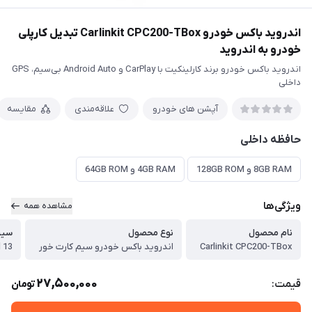
اندروید باکس خودرو Carlinkit CPC200-TBox تبدیل کارپلی
خودرو به اندروید
اندروید باکس خودرو برند کارلینکیت با CarPlay و Android Auto بی‌سیم، GPS
داخلی
آپشن های خودرو
علاقه‌مندی
مقایسه
حافظه داخلی
8GB RAM و 128GB ROM
4GB RAM و 64GB ROM
ویژگی‌ها
مشاهده همه
نام محصول
نوع محصول
سیس
Carlinkit CPC200-TBox
اندروید باکس خودرو سیم کارت خور
 13
27,500,000
قیمت:
تومان