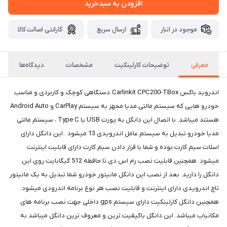
افزودن به سبدخرید
موجود در انبار
ارسال سریع
گارانتی اصالت کالا
معرفی
توضیحات کارلینکیت
مشخصات
دیدگاه‌ها
اندروید باکس Carlinkit CPC200-TBox دستگاهی کوچک و کاربردی و مناسب
خودرو هایی که سیستم مالتی مدیا مجهز به سیستم CarPlay و Android Auto
هستند میباشد. با اتصال این دانگل به پورت USB یا Type C ، سیستم مالتی
مدیا خودرو تبدیل به سیستم عامل اندرویدی 13 میشود . این دانگل دارای
اسلات سیم کارت بوده و شما با قرار دادن سیم کارت دارای قابلیت اینترنت
میشود. همچنین قابلیت نصب رم اس دی تا حافظه 512 گیگابایت روی این
دانگل را دارید. بعد از نصب این دانگل مانیتور خودرو شما تبدیل به یک مانیتور
تاچ اندرویدی دارای اینترنت و قابلیت نصب هر نوع برنامه اندرودی میشود.
همچنین دانگل کارلینکیت دارای سیستم gps داخلی جهت نصب برنامه های
مکانیاب میباشد. این دانگل باکیفیت ترین و معروف ترین دانگل میباشد به