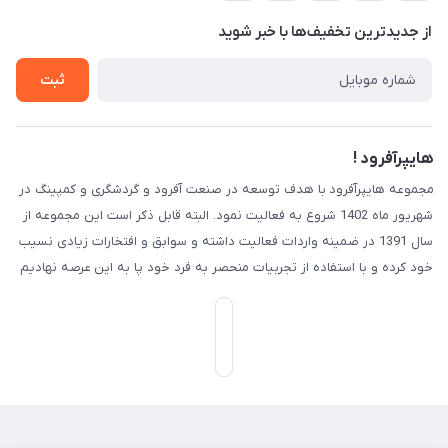
حریم خصوصی
درباره ما
از جدید‌ترین تخفیف‌ها با‌ خبر شوید
راهنما
تماس با ما
ثبت
هایپرآفرود !
مجموعه هایپرآفرود با هدف توسعه در صنعت آفرود و گردشگری و کمپینگ در
شهریور ماه 1402 شروع به فعالیت نمود. البته قابل ذکر است این مجموعه از
سال 1391 در ضمینه واردات فعالیت داشته و سوابق و افتخارات زیادی نسیب
خود کرده و با استفاده از تجربیات منحصر به فرد خود پا به این عرصه نهادیم