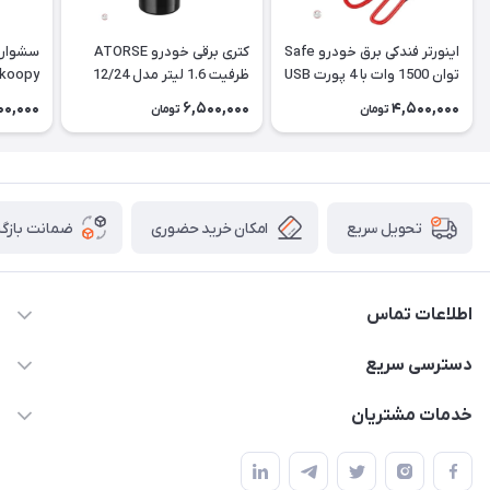
اینورتر فندکی برق خودرو Safe
کتری برقی خودرو ATORSE
توان 1500 وات با 4 پورت USB
ظرفیت 1.6 لیتر مدل 12/24
Ikoopy با باد گرم و س
ولت
00,000
6,500,000
4,500,000
تومان
تومان
امکان خرید حضوری
ضمانت بازگش
تحویل سریع
اطلاعات تماس
09120582600
دسترسی سریع
info@hyperoffroad.ir
حساب کاربری
خدمات مشتریان
کرج ( مراجعه حضوری با هماهنگی قبلی )
مجله فروشگاه
قوانین و مقررات
لیست محصولات