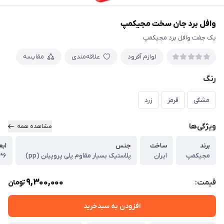
وافل برد جان سخت مجیکمپ
یک جفت وافل برد مجیکمپ
لوازم آفرود
علاقه‌مندی
مقایسه
رنگ
مشکی
قرمز
زرد
ویژگی‌ها
مشاهده همه
برند
ساخت
جنس
ابع
مجیکمپ
ایران
پلاستیک بسیار مقاوم پلی پروپیلن (pp)
۶*۳۰*۱۰۶
9,300,000
قیمت:
تومان
افزودن به سبدخرید