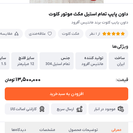
داون پایپ تمام استیل مکث موتور کلوت
داون پایپ کلوت برند مانتیس آفرود
مکث کلوت
علاقه‌مندی
مقایسه
از 1 نظر
ویژگی‌ها
ساخت
تولید کننده
جنس
سایز فلنچ
سایز
ایران
مانتیس آفرود
تمام استیل 304
12 میلیمتر
1.5 میلیمتر
13,500,000
قیمت:
تومان
افزودن به سبدخرید
موجود در انبار
ارسال سریع
گارانتی اصالت کالا
معرفی
توضیحات محصول
مشخصات
دیدگاه‌ها