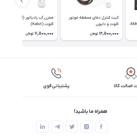
کیت کنترل دمای محفظه موتور
مخزن آب رادیاتور (انبساط) مکث
گیره‌ای بدون سوراخ‌کاری KMC T8،
کلوت و دایون
کلوت (Kalut)
7,500,000
12,500,000
تومان
تومان
اصالت کالا
پشتیبانی قوی
همراه ما باشید!