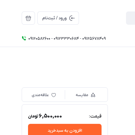
ورود / ثبت‌نام
09120582600 - 09123330684 - 09125678409
مقایسه
علاقه‌مندی
6,500,000
قیمت:
تومان
افزودن به سبدخرید