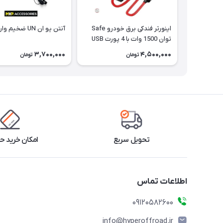
اینورتر فندکی برق خودرو Safe
آنتن یو ان UN ضخیم وارداتی
توان 1500 وات با 4 پورت USB
3,700,000
4,500,000
تومان
تومان
تحویل سریع
امکان خرید 
اطلاعات تماس
09120582600
info@hyperoffroad.ir