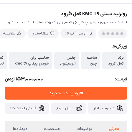
رولرلید دستی KMC T9 کمل آفرود
قابلیت نصب روی خودرو پیکاپ کی ام سی تی 9 جهت بستن قسمت بار خودرو
کی ام سی ( تی 9 )
علاقه‌مندی
مقایسه
ویژگی‌ها
برند
ساخت
جنس
مناسب برای
تح
کمل آفرود
چین
آلومینیوم
خودرو پیکاپ kmc t9
350 کیل
153,000,000
قیمت:
تومان
افزودن به سبدخرید
موجود در انبار
ارسال سریع
گارانتی اصالت کالا
معرفی
توضیحات
مشخصات
دیدگاه‌ها