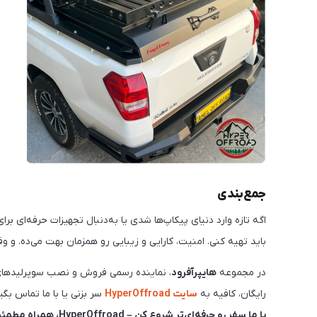
جمع‌بندی
اگه تازه وارد دنیای پیکاپ‌ها شدی یا به‌دنبال تجهیزات حرفه‌ای 
باید تهیه کنی. امنیت، کارایی و زیبایی رو همزمان بهت می‌ده. و وقتی نوبت انتخاب برند می‌رس
در مجموعه
هایپرآفرود
، نماینده رسمی فروش و نصب سوپرلیدهای ب
رایگان، کافیه به
سایت HyperOffroad
سر بزنی یا با ما تماس بگی
با ما سفر رو حرفه‌ای‌تر شروع کن – HyperOffroad، همراه مطمئن مسیرهای سخت