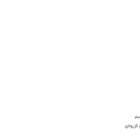
یم
 گل‌ولای