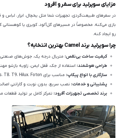
مزایای سوپرلید برای سفر و آفرود
در سفرهای طبیعت‌گردی، تجهیزات شما مثل یخچال، ابزار، لباس و
بازی می‌کنه. مخصوصاً در مسیرهای گل‌آلود، کویری یا کوهستانی 
رو ایجاد کنه.
چرا سوپرلید برند Camel بهترین انتخابه؟
کیفیت ساخت بی‌نقص:
متریال درجه یک، جوش‌های صنعتی و 
طراحی هوشمند:
استفاده از جک، قفل ایمن، زاویه بازشو مه
سازگاری با انواع پیکاپ:
مناسب برای Maxus، T8، T9، Hilux، Foton و...
پشتیبانی و خدمات:
نصب سریع، بدون نوبت و گارانتی اصالت در Offroad
برند تخصصی تجهیزات آفرود:
تمرکز کامل بر تولید قطعات 