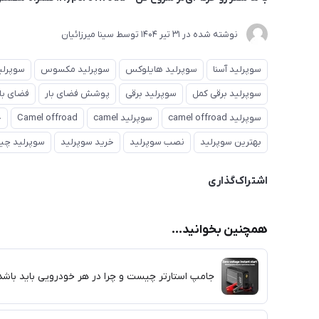
نوشته شده در
31 تير 1404
توسط
سینا میرزائیان
سوپرلید آسنا
سوپرلید هایلوکس
سوپرلید مکسوس
سوپرلید
سوپرلید برقی کمل
سوپرلید برقی
پوشش فضای بار
فضای با
سوپرلید camel offroad
سوپرلید camel
Camel offroad
خ
بهترین سوپرلید
نصب سوپرلید
خرید سوپرلید
سوپرلید چ
اشتراک‌گذاری
همچنین بخوانید...
جامپ استارتر چیست و چرا در هر خودرویی باید باشد