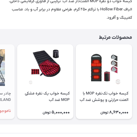
کیسه خواب دو نفره MOP المنت‌دار ضد آب: ترکیبی از فناوری گرمایشی داخلی،
الیاف Hollow Fiber با تراکم ۲۵۰ گرم، طراحی مقاوم در برابر آب و باد، مناسب
کمپینگ و آفرود.
محصولات مرتبط
کیسه خواب تک‌نفره MOP با
کیسه خواب یک‌ نفره مشکی
چادر س
المنت حرارتی و پوشش ضد آب
MOP ضد آب
PS165
ناموجو
5,000,000
8,630,000
تومان
تومان